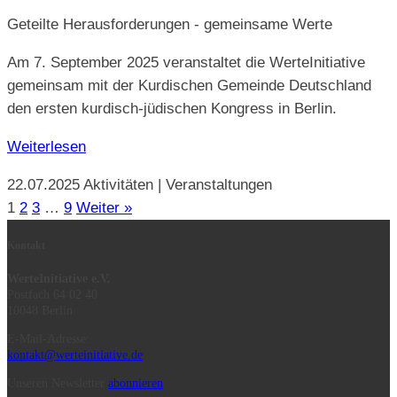
Geteilte Herausforderungen - gemeinsame Werte
Am 7. September 2025 veranstaltet die WerteInitiative
gemeinsam mit der Kurdischen Gemeinde Deutschland
den ersten kurdisch-jüdischen Kongress in Berlin.
Weiterlesen
22.07.2025
Aktivitäten | Veranstaltungen
1
2
3
…
9
Weiter »
Kontakt
WerteInitiative e.V.
Postfach 64 02 40
10048 Berlin
E-Mail-Adresse:
kontakt@werteinitiative.de
Unseren Newsletter
abonnieren