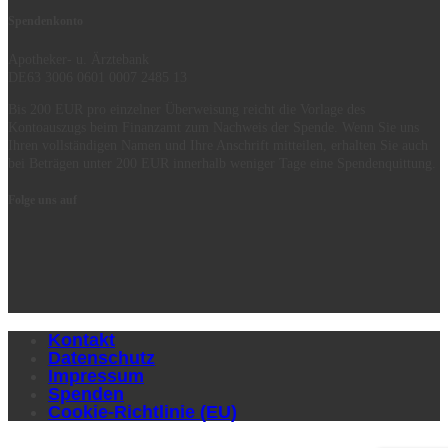
Spendenkonto
Apotheker- u. Ärztebank
DE63 3006 0601 0007 2485 13
Bis 200 EUR pro einzelner Überweisung reicht die Vorlage des
Kontoauszugs beim Finanzamt zum Nachweis der Spende. Wenn Sie uns
Ihren vollständigen Namen und Ihre Anschrift mitteilen, erhalten Sie auch
bei Beträgen unter 200 EUR innerhalb weniger Tage eine Spendenquittung.
Folge uns auf
Kontakt
Datenschutz
Impressum
Spenden
Cookie-Richtlinie (EU)