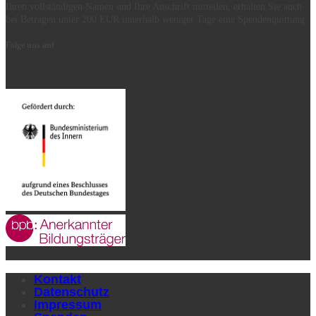
Ihren vollständigen Namen und Ihre Anschrift mitteilen, erhalten Sie auch
bei Beträgen unter 200 EUR innerhalb weniger Tage eine Spendenquittung.
Folge uns auf
Kontakt
Datenschutz
Impressum