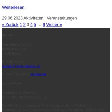
Weiterlesen
29.06.2023
Aktivitäten | Veranstaltungen
« Zurück
1
2
3
4
5
…
9
Weiter »
Kontakt
WerteInitiative e.V.
Postfach 64 02 40
10048 Berlin
E-Mail-Adresse:
kontakt@werteinitiative.de
Unseren Newsletter
abonnieren
Spendenkonto
Apotheker- u. Ärztebank
DE63 3006 0601 0007 2485 13
Bis 200 EUR pro einzelner Überweisung reicht die Vorlage des
Kontoauszugs beim Finanzamt zum Nachweis der Spende. Wenn Sie uns