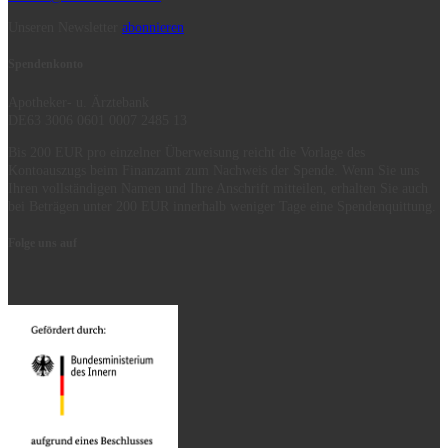
Unseren Newsletter
abonnieren
Spendenkonto
Apotheker- u. Ärztebank
DE63 3006 0601 0007 2485 13
Bis 200 EUR pro einzelner Überweisung reicht die Vorlage des
Kontoauszugs beim Finanzamt zum Nachweis der Spende. Wenn Sie uns
Ihren vollständigen Namen und Ihre Anschrift mitteilen, erhalten Sie auch
bei Beträgen unter 200 EUR innerhalb weniger Tage eine Spendenquittung.
Folge uns auf