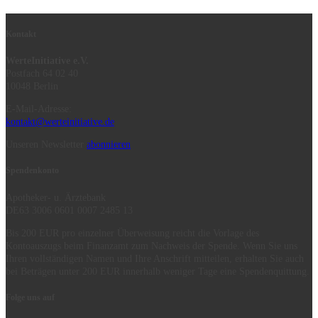
Kontakt
WerteInitiative e.V.
Postfach 64 02 40
10048 Berlin
E-Mail-Adresse:
kontakt@werteinitiative.de
Unseren Newsletter
abonnieren
Spendenkonto
Apotheker- u. Ärztebank
DE63 3006 0601 0007 2485 13
Bis 200 EUR pro einzelner Überweisung reicht die Vorlage des
Kontoauszugs beim Finanzamt zum Nachweis der Spende. Wenn Sie uns
Ihren vollständigen Namen und Ihre Anschrift mitteilen, erhalten Sie auch
bei Beträgen unter 200 EUR innerhalb weniger Tage eine Spendenquittung.
Folge uns auf