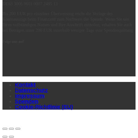
DE63 3006 0601 0007 2485 13
Bis 200 EUR pro einzelner Überweisung reicht die Vorlage des
Kontoauszugs beim Finanzamt zum Nachweis der Spende. Wenn Sie uns
Ihren vollständigen Namen und Ihre Anschrift mitteilen, erhalten Sie auch
bei Beträgen unter 200 EUR innerhalb weniger Tage eine Spendenquittung.
Folge uns auf
Kontakt
Datenschutz
Impressum
Spenden
Cookie-Richtlinie (EU)