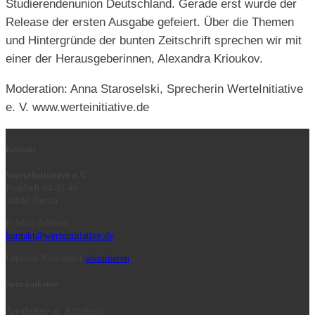
Studierendenunion Deutschland. Gerade erst wurde der
Release der ersten Ausgabe gefeiert. Über die Themen
und Hintergründe der bunten Zeitschrift sprechen wir mit
einer der Herausgeberinnen, Alexandra Krioukov.
Moderation: Anna Staroselski, Sprecherin WerteInitiative
e. V. www.werteinitiative.de
Kontakt
WerteInitiative e.V.
Postfach 64 02 40
10048 Berlin
E-Mail-Adresse:
kontakt@werteinitiative.de
Unseren Newsletter
abonnieren
Spendenkonto
Apotheker- u. Ärztebank