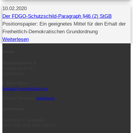
10.02.2020
Der FDGO-Schutzschild-Paragraph §46 (2) StGB
Positionspapier: Ein geeignetes Mittel für den Erhalt der
Freiheitlich-Demokratischen Grundordnung
Weiterlesen
Kontakt
WerteInitiative e.V.
Postfach 64 02 40
10048 Berlin
E-Mail-Adresse:
kontakt@werteinitiative.de
Unseren Newsletter
abonnieren
Spendenkonto
Apotheker- u. Ärztebank
DE63 3006 0601 0007 2485 13