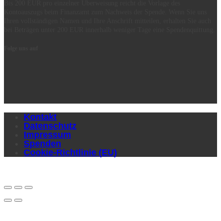
Bis 200 EUR pro einzelner Überweisung reicht die Vorlage des
Kontoauszugs beim Finanzamt zum Nachweis der Spende. Wenn Sie uns
Ihren vollständigen Namen und Ihre Anschrift mitteilen, erhalten Sie auch
bei Beträgen unter 200 EUR innerhalb weniger Tage eine Spendenquittung.
Folge uns auf
Kontakt
Datenschutz
Impressum
Spenden
Cookie-Richtlinie (EU)