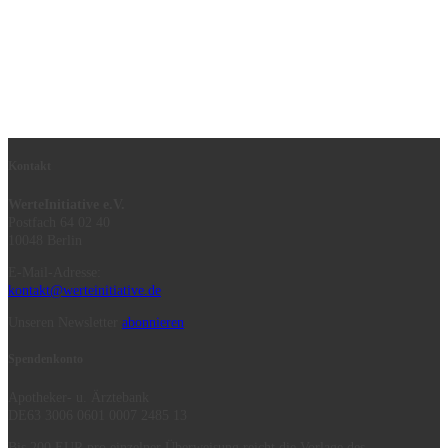
Kontakt
WerteInitiative e.V.
Postfach 64 02 40
10048 Berlin
E-Mail-Adresse:
kontakt@werteinitiative.de
Unseren Newsletter
abonnieren
Spendenkonto
Apotheker- u. Ärztebank
DE63 3006 0601 0007 2485 13
Bis 200 EUR pro einzelner Überweisung reicht die Vorlage des