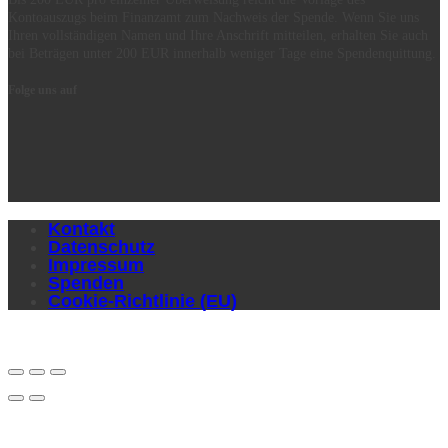
Kontoauszugs beim Finanzamt zum Nachweis der Spende. Wenn Sie uns
Ihren vollständigen Namen und Ihre Anschrift mitteilen, erhalten Sie auch
bei Beträgen unter 200 EUR innerhalb weniger Tage eine Spendenquittung.
Folge uns auf
Kontakt
Datenschutz
Impressum
Spenden
Cookie-Richtlinie (EU)