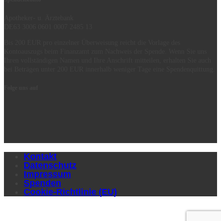
Apotheker- u. Ärztebank
DE63 3006 0601 0007 2485 13
Bis 200 EUR pro einzelner Überweisung reicht die Vorlage des
Kontoauszugs beim Finanzamt zum Nachweis der Spende. Wenn Sie uns
Ihren vollständigen Namen und Ihre Anschrift mitteilen, erhalten Sie auch
bei Beträgen unter 200 EUR innerhalb weniger Tage eine Spendenquittung.
Folge uns auf
Kontakt
Datenschutz
Impressum
Spenden
Cookie-Richtlinie (EU)