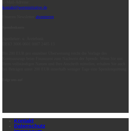
E-Mail-Adresse:
kontakt@werteinitiative.de
Unseren Newsletter
abonnieren
Spendenkonto
Apotheker- u. Ärztebank
DE63 3006 0601 0007 2485 13
Bis 200 EUR pro einzelner Überweisung reicht die Vorlage des
Kontoauszugs beim Finanzamt zum Nachweis der Spende. Wenn Sie uns
Ihren vollständigen Namen und Ihre Anschrift mitteilen, erhalten Sie auch
bei Beträgen unter 200 EUR innerhalb weniger Tage eine Spendenquittung.
Folge uns auf
Kontakt
Datenschutz