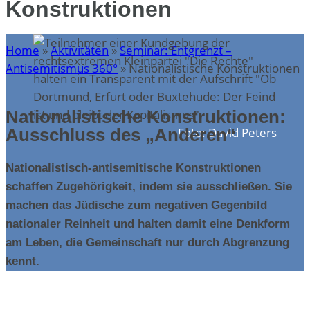
Konstruktionen
Home
»
Aktivitäten
»
Seminar: Entgrenzt –
Antisemitismus 360°
»
Nationalistische Konstruktionen
Nationalistische Konstruktionen:
Foto: David Peters
Ausschluss des „Anderen“
Nationalistisch-antisemitische Konstruktionen
schaffen Zugehörigkeit, indem sie ausschließen. Sie
machen das Jüdische zum negativen Gegenbild
nationaler Reinheit und halten damit eine Denkform
am Leben, die Gemeinschaft nur durch Abgrenzung
kennt.