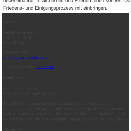
nebeneinander in Sicherheit und Frieden leben können. Da
Friedens- und Einigungsprozess mit einbringen.
Kontakt
WerteInitiative e.V.
Postfach 64 02 40
10048 Berlin
E-Mail-Adresse:
kontakt@werteinitiative.de
Unseren Newsletter
abonnieren
Spendenkonto
Apotheker- u. Ärztebank
DE63 3006 0601 0007 2485 13
Bis 200 EUR pro einzelner Überweisung reicht die Vorlage des
Kontoauszugs beim Finanzamt zum Nachweis der Spende. Wenn Sie uns
Ihren vollständigen Namen und Ihre Anschrift mitteilen, erhalten Sie auch
bei Beträgen unter 200 EUR innerhalb weniger Tage eine Spendenquittung.
Folge uns auf