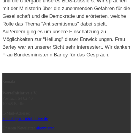
und die Übergabe unseres BDS-Dossiers. Wir sprachen
mit der Ministerin über die zunehmenden Gefahren für die
Gesellschaft und die Demokratie und erörterten, welche
Rolle das Thema “Antisemitismus” dabei spielt.
Außerdem ging es um unsere Einschätzung zu
Möglichkeiten zur “Heilung” dieser Entwicklungen. Frau
Barley war an unserer Sicht sehr interessiert. Wir danken
Frau Bundesministerin Barley für das Gespräch.
Kontakt
WerteInitiative e.V.
Postfach 64 02 40
10048 Berlin
E-Mail-Adresse:
kontakt@werteinitiative.de
Unseren Newsletter
abonnieren