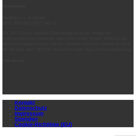
Spendenkonto
Apotheker- u. Ärztebank
DE63 3006 0601 0007 2485 13
Bis 200 EUR pro einzelner Überweisung reicht die Vorlage des
Kontoauszugs beim Finanzamt zum Nachweis der Spende. Wenn Sie uns
Ihren vollständigen Namen und Ihre Anschrift mitteilen, erhalten Sie auch
bei Beträgen unter 200 EUR innerhalb weniger Tage eine Spendenquittung.
Folge uns auf
Kontakt
Datenschutz
Impressum
Spenden
Cookie-Richtlinie (EU)