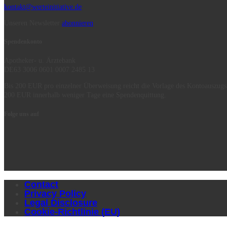
kontakt@werteinitiative.de
Unseren Newsletter
abonnieren
Spendenkonto
Apotheker- u. Ärztebank
DE63 3006 0601 0007 2485 13
Bis 200 EUR pro einzelner Überweisung reicht die Vorlage des Kontoauszugs
200 EUR innerhalb weniger Tage eine Spendenquittung.
Folge uns auf
Contact
Privacy Policy
Legal Disclosure
Cookie-Richtlinie (EU)