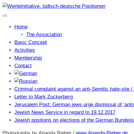
Home
The Association
Basic Concept
Activities
Membership
Contact
Criminal complaint against an anti-Semitic hate-site 
Letter to Mark Zuckerberg
Jerusalem Post: German jews urge dismissal of ‘antis
Jewish News Service in regard to 19.12.2017
Jewish positions on elections of the German Bundest
Photography by Ananda Rieber /
www.Ananda-Rieber.de