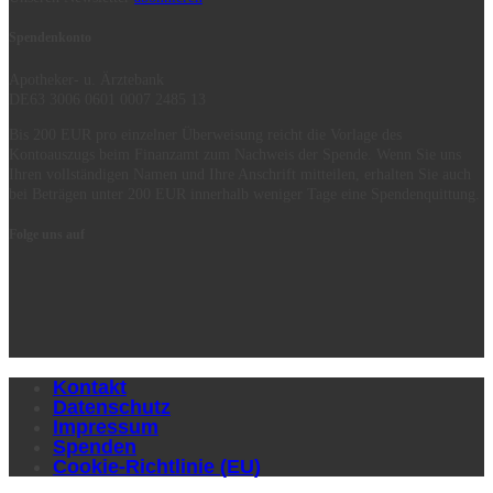
Spendenkonto
Apotheker- u. Ärztebank
DE63 3006 0601 0007 2485 13
Bis 200 EUR pro einzelner Überweisung reicht die Vorlage des
Kontoauszugs beim Finanzamt zum Nachweis der Spende. Wenn Sie uns
Ihren vollständigen Namen und Ihre Anschrift mitteilen, erhalten Sie auch
bei Beträgen unter 200 EUR innerhalb weniger Tage eine Spendenquittung.
Folge uns auf
Kontakt
Datenschutz
Impressum
Spenden
Cookie-Richtlinie (EU)