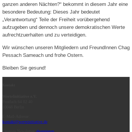
ganzen anderen N
ä
chten?“ bekommt in diesem Jahr eine
besondere Bedeutung: Dieses Jahr bedeutet
„Verantwortung“ Teile der Freiheit vor
ü
bergehend
aufzugeben und dennoch unsere demokratischen Werte
aufrechtzuerhalten und zu verteidigen.
Wir w
ü
nschen unseren Mitgliedern und FreundInnen Chag
Pessach Sameach und frohe Ostern.
Bleiben Sie gesund!
Kontakt
WerteInitiative e.V.
Postfach 64 02 40
10048 Berlin
E-Mail-Adresse:
kontakt@werteinitiative.de
Unseren Newsletter
abonnieren