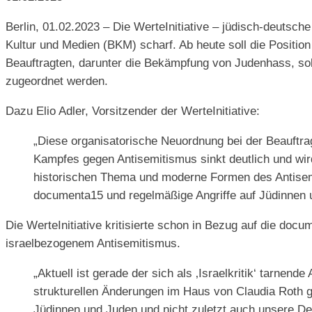
Berlin, 01.02.2023 – Die WerteInitiative – jüdisch-deutsch
Kultur und Medien (BKM) scharf. Ab heute soll die Positi
Beauftragten, darunter die Bekämpfung von Judenhass, sol
zugeordnet werden.
Dazu Elio Adler, Vorsitzender der WerteInitiative:
„Diese organisatorische Neuordnung bei der Beauftra
Kampfes gegen Antisemitismus sinkt deutlich und wird
historischen Thema und moderne Formen des Antisemit
documenta15 und regelmäßige Angriffe auf Jüdinnen 
Die WerteInitiative kritisierte schon in Bezug auf die d
israelbezogenem Antisemitismus.
„Aktuell ist gerade der sich als ‚Israelkritik‘ tarne
strukturellen Änderungen im Haus von Claudia Roth 
Jüdinnen und Juden und nicht zuletzt auch unsere D