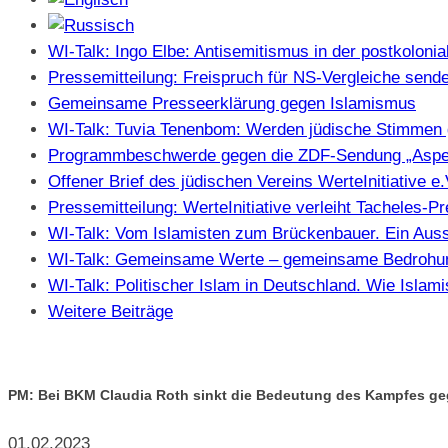
WI-Talk: Ingo Elbe: Antisemitismus in der postkolonia
Pressemitteilung: Freispruch für NS-Vergleiche sendet
Gemeinsame Presseerklärung gegen Islamismus
WI-Talk: Tuvia Tenenbom: Werden jüdische Stimmen 
Programmbeschwerde gegen die ZDF-Sendung „Aspe
Offener Brief des jüdischen Vereins WerteInitiative 
Pressemitteilung: WerteInitiative verleiht Tacheles-
WI-Talk: Vom Islamisten zum Brückenbauer. Ein Auss
WI-Talk: Gemeinsame Werte – gemeinsame Bedrohung
WI-Talk: Politischer Islam in Deutschland. Wie Isla
Weitere Beiträge
PM: Bei BKM Claudia Roth sinkt die Bedeutung des Kampfes ge
01.02.2023