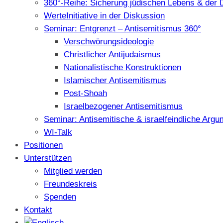
360°-Reihe: Sicherung jüdischen Lebens & der 
WerteInitiative in der Diskussion
Seminar: Entgrenzt – Antisemitismus 360°
Verschwörungsideologie
Christlicher Antijudaismus
Nationalistische Konstruktionen
Islamischer Antisemitismus
Post-Shoah
Israelbezogener Antisemitismus
Seminar: Antisemitische & israelfeindliche Arg
WI-Talk
Positionen
Unterstützen
Mitglied werden
Freundeskreis
Spenden
Kontakt