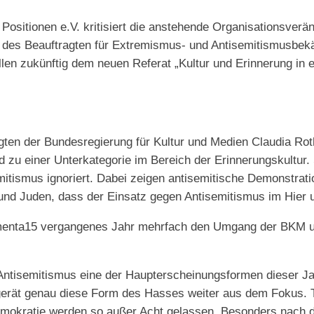
e Positionen e.V. kritisiert die anstehende Organisationsve
on des Beauftragten für Extremismus- und Antisemitismusbe
len zukünftig dem neuen Referat „Kultur und Erinnerung in
gten der Bundesregierung für Kultur und Medien Claudia Rot
 zu einer Unterkategorie im Bereich der Erinnerungskultur.
ismus ignoriert. Dabei zeigen antisemitische Demonstratio
und Juden, dass der Einsatz gegen Antisemitismus im Hier
ocumenta15 vergangenes Jahr mehrfach den Umgang der BKM un
nde Antisemitismus eine der Haupterscheinungsformen dieser 
gerät genau diese Form des Hasses weiter aus dem Fokus. T
emokratie werden so außer Acht gelassen. Besonders nach d