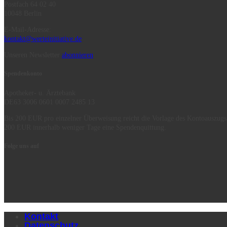
Postfach 64 02 40
10048 Berlin
E-Mail-Adresse:
kontakt@werteinitiative.de
Unseren Newsletter
abonnieren
Spendenkonto
Apotheker- u. Ärztebank
DE63 3006 0601 0007 2485 13
Bis 200 EUR pro einzelner Überweisung reicht die Vorlage des Kontoauszugs
200 EUR innerhalb weniger Tage eine Spendenquittung.
Folge uns auf
Kontakt
Datenschutz