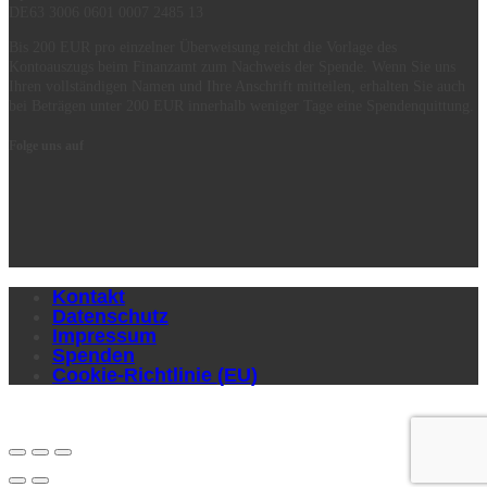
DE63 3006 0601 0007 2485 13
Bis 200 EUR pro einzelner Überweisung reicht die Vorlage des
Kontoauszugs beim Finanzamt zum Nachweis der Spende. Wenn Sie uns
Ihren vollständigen Namen und Ihre Anschrift mitteilen, erhalten Sie auch
bei Beträgen unter 200 EUR innerhalb weniger Tage eine Spendenquittung.
Folge uns auf
Kontakt
Datenschutz
Impressum
Spenden
Cookie-Richtlinie (EU)