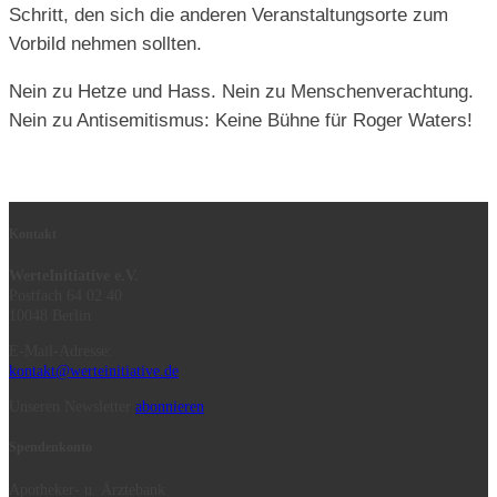
Schritt, den sich die anderen Veranstaltungsorte zum
Vorbild nehmen sollten.
Nein zu Hetze und Hass. Nein zu Menschenverachtung.
Nein zu Antisemitismus: Keine Bühne für Roger Waters!
Kontakt
WerteInitiative e.V.
Postfach 64 02 40
10048 Berlin
E-Mail-Adresse:
kontakt@werteinitiative.de
Unseren Newsletter
abonnieren
Spendenkonto
Apotheker- u. Ärztebank