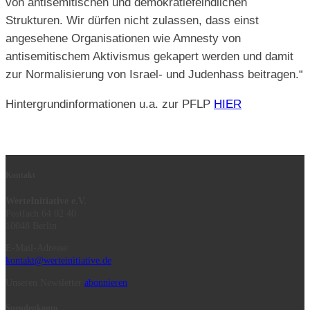
von antisemitischen und demokratiefeindlichen
Strukturen. Wir dürfen nicht zulassen, dass einst
angesehene Organisationen wie Amnesty von
antisemitischem Aktivismus gekapert werden und damit
zur Normalisierung von Israel- und Judenhass beitragen.“
Hintergrundinformationen u.a. zur PFLP
HIER
Kontakt
WerteInitiative e.V.
Postfach 64 02 40
10048 Berlin
E-Mail-Adresse:
kontakt@werteinitiative.de
Unseren Newsletter
abonnieren
Spendenkonto