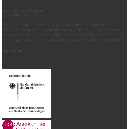
Apotheker- u. Ärztebank
DE63 3006 0601 0007 2485 13
Bis 200 EUR pro einzelner Überweisung reicht die Vorlage des
Kontoauszugs beim Finanzamt zum Nachweis der Spende. Wenn Sie uns
Ihren vollständigen Namen und Ihre Anschrift mitteilen, erhalten Sie auch
bei Beträgen unter 200 EUR innerhalb weniger Tage eine Spendenquittung.
Folge uns auf