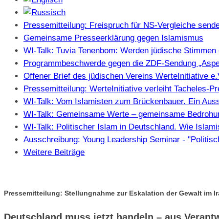
Pressemitteilung: Freispruch für NS-Vergleiche sendet
Gemeinsame Presseerklärung gegen Islamismus
WI-Talk: Tuvia Tenenbom: Werden jüdische Stimmen 
Programmbeschwerde gegen die ZDF-Sendung „Aspe
Offener Brief des jüdischen Vereins WerteInitiative 
Pressemitteilung: WerteInitiative verleiht Tacheles-
WI-Talk: Vom Islamisten zum Brückenbauer. Ein Auss
WI-Talk: Gemeinsame Werte – gemeinsame Bedrohung
WI-Talk: Politischer Islam in Deutschland. Wie Isla
Ausschreibung: Young Leadership Seminar - "Politisc
Weitere Beiträge
Pressemitteilung: Stellungnahme zur Eskalation der Gewalt im I
Deutschland muss jetzt handeln – aus Verantw