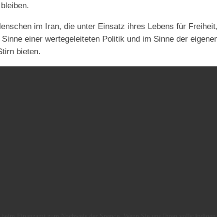
bleiben.
r Menschen im Iran, die unter Einsatz ihres Lebens für Freih
inne einer wertegeleiteten Politik und im Sinne der eigenen
irn bieten.
 beim Finanzamt zum Nachweis der Spende. Wenn Sie uns Ihren vollständigen Na