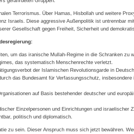
ers gefährdeten Gruppen.
ionalen Terrorismus. Über Hamas, Hisbollah und weitere Prox
enz Israels. Diese aggressive Außenpolitik ist untrennbar m
nserer Gesellschaft gegen Freiheit, Sicherheit und demokrat
ndesregierung:
eiten, um das iranische Mullah-Regime in die Schranken zu 
egimes, das systematisch Menschenrechte verletzt.
igungsverbot der Islamischen Revolutionsgarde in Deutschla
urch das Bundesamt für Verfassungsschutz, insbesondere 
rganisationen auf Basis bestehender deutscher und europäi
discher Einzelpersonen und Einrichtungen und israelischer Z
tbar, politisch und diplomatisch.
tie zu sein. Dieser Anspruch muss sich jetzt bewähren. W