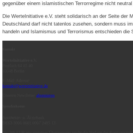
gegenüber einem islamistischen Terrorregime nicht neutral 
Die WerteInitiative e.V. steht solidarisch an der Seite de
Deutschland darf nicht tatenlos zusehen, sondern muss im S
handeln und Islamismus und Terrorismus entschieden die St
Kontakt
WerteInitiative e.V.
Postfach 64 02 40
10048 Berlin
E-Mail-Adresse:
kontakt@werteinitiative.de
Unseren Newsletter
abonnieren
Spendenkonto
Apotheker- u. Ärztebank
DE63 3006 0601 0007 2485 13
Bis 200 EUR pro einzelner Überweisung reicht die Vorlage des Kontoauszugs