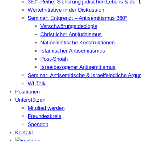
360°-Reihe: Sicherung jüdischen Lebens & der 
WerteInitiative in der Diskussion
Seminar: Entgrenzt – Antisemitismus 360°
Verschwörungsideologie
Christlicher Antijudaismus
Nationalistische Konstruktionen
Islamischer Antisemitismus
Post-Shoah
Israelbezogener Antisemitismus
Seminar: Antisemitische & israelfeindliche Arg
WI-Talk
Positionen
Unterstützen
Mitglied werden
Freundeskreis
Spenden
Kontakt