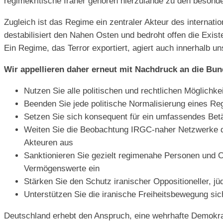
regimekritische Iraner gehören hierzulande zu den besond
Zugleich ist das Regime ein zentraler Akteur des internat
destabilisiert den Nahen Osten und bedroht offen die Exist
Ein Regime, das Terror exportiert, agiert auch innerhalb u
Wir appellieren daher erneut mit Nachdruck an die Bu
Nutzen Sie alle politischen und rechtlichen Möglichk
Beenden Sie jede politische Normalisierung eines R
Setzen Sie sich konsequent für ein umfassendes Betät
Weiten Sie die Beobachtung IRGC-naher Netzwerke d
Akteuren aus
Sanktionieren Sie gezielt regimenahe Personen und O
Vermögenswerte ein
Stärken Sie den Schutz iranischer Oppositioneller, jü
Unterstützen Sie die iranische Freiheitsbewegung sich
Deutschland erhebt den Anspruch, eine wehrhafte Demokra