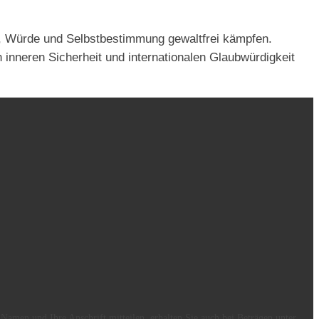
eit, Würde und Selbstbestimmung gewaltfrei kämpfen.
 inneren Sicherheit und internationalen Glaubwürdigkeit
men und Ihre Anschrift mitteilen, erhalten Sie auch bei Beträgen unter