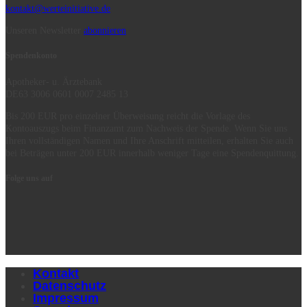
kontakt@werteinitiative.de
Unseren Newsletter
abonnieren
Spendenkonto
Apotheker- u. Ärztebank
DE63 3006 0601 0007 2485 13
Bis 200 EUR pro einzelner Überweisung reicht die Vorlage des
Kontoauszugs beim Finanzamt zum Nachweis der Spende. Wenn Sie uns
Ihren vollständigen Namen und Ihre Anschrift mitteilen, erhalten Sie auch
bei Beträgen unter 200 EUR innerhalb weniger Tage eine Spendenquittung.
Folge uns auf
Kontakt
Datenschutz
Impressum