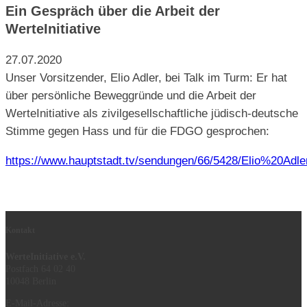
Ein Gespräch über die Arbeit der
WerteInitiative
27.07.2020
Unser Vorsitzender, Elio Adler, bei Talk im Turm: Er hat
über persönliche Beweggründe und die Arbeit der
WerteInitiative als zivilgesellschaftliche jüdisch-deutsche
Stimme gegen Hass und für die FDGO gesprochen:
https://www.hauptstadt.tv/sendungen/66/5428/Elio%20Adle
Kontakt
WerteInitiative e.V.
Postfach 64 02 40
10048 Berlin
E-Mail-Adresse: