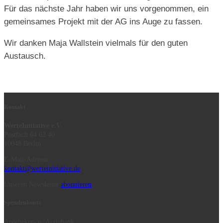
Für das nächste Jahr haben wir uns vorgenommen, ein
gemeinsames Projekt mit der AG ins Auge zu fassen.
Wir danken Maja Wallstein vielmals für den guten
Austausch.
Kontakt
WerteInitiative e.V.
Postfach 64 02 40
10048 Berlin
E-Mail-Adresse:
kontakt@werteinitiative.de
Unseren Newsletter
abonnieren
Spendenkonto
Apotheker- u. Ärztebank