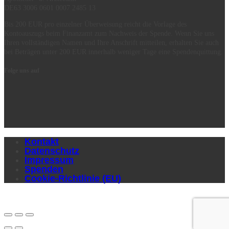
DE63 3006 0601 0007 2485 13
Bis 200 EUR pro einzelner Überweisung reicht die Vorlage des
Kontoauszugs beim Finanzamt zum Nachweis der Spende. Wenn Sie uns
Ihren vollständigen Namen und Ihre Anschrift mitteilen, erhalten Sie auch
bei Beträgen unter 200 EUR innerhalb weniger Tage eine Spendenquittung.
Folge uns auf
Kontakt
Datenschutz
Impressum
Spenden
Cookie-Richtlinie (EU)