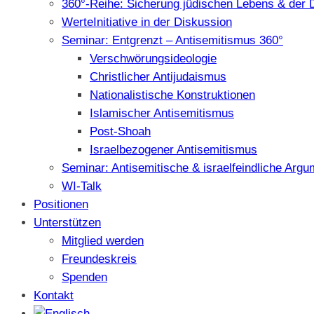
360°-Reihe: Sicherung jüdischen Lebens & der 
WerteInitiative in der Diskussion
Seminar: Entgrenzt – Antisemitismus 360°
Verschwörungsideologie
Christlicher Antijudaismus
Nationalistische Konstruktionen
Islamischer Antisemitismus
Post-Shoah
Israelbezogener Antisemitismus
Seminar: Antisemitische & israelfeindliche Arg
WI-Talk
Positionen
Unterstützen
Mitglied werden
Freundeskreis
Spenden
Kontakt