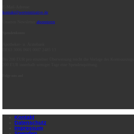
E-Mail-Adresse:
kontakt@werteinitiative.de
Unseren Newsletter
abonnieren
Spendenkonto
Apotheker- u. Ärztebank
DE63 3006 0601 0007 2485 13
Bis 200 EUR pro einzelner Überweisung reicht die Vorlage des Kontoauszugs
200 EUR innerhalb weniger Tage eine Spendenquittung.
Folge uns auf
Kontakt
Datenschutz
Impressum
Spenden