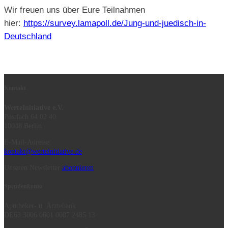
Wir freuen uns über Eure Teilnahmen
hier:
https://survey.lamapoll.de/Jung-und-juedisch-in-
Deutschland
Kontakt
WerteInitiative e.V.
Postfach 64 02 40
10048 Berlin
E-Mail-Adresse:
kontakt@werteinitiative.de
Unseren Newsletter
abonnieren
Spendenkonto
Apotheker- u. Ärztebank
DE63 3006 0601 0007 2485 13