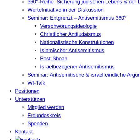
360°-Reihe: Sicherung jüdischen Lebens & der 
WerteInitiative in der Diskussion
Seminar: Entgrenzt – Antisemitismus 360°
Verschwörungsideologie
Christlicher Antijudaismus
Nationalistische Konstruktionen
Islamischer Antisemitismus
Post-Shoah
Israelbezogener Antisemitismus
Seminar: Antisemitische & israelfeindliche Arg
WI-Talk
Positionen
Unterstützen
Mitglied werden
Freundeskreis
Spenden
Kontakt