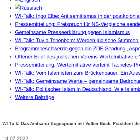
WI-Talk: Ingo Elbe: Antisemitismus in der postkolonia
Pressemitteilung: Freispruch für NS-Vergleiche sendet
Gemeinsame Presseerklärung gegen Islamismus
WI-Talk: Tuvia Tenenbom: Werden jüdische Stimmen 
Programmbeschwerde gegen die ZDF-Sendung „Aspe
Offener Brief des jüdischen Vereins WerteInitiative 
Pressemitteilung: WerteInitiative verleiht Tacheles-
WI-Talk: Vom Islamisten zum Brückenbauer. Ein Auss
WI-Talk: Gemeinsame Werte – gemeinsame Bedrohung
WI-Talk: Politischer Islam in Deutschland. Wie Isla
Weitere Beiträge
WI-Talk: Das Amtsantrittsgespräch mit Volker Beck, Präsident de
14.07.2022