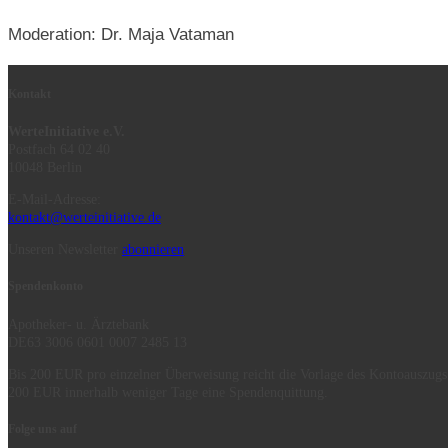
Moderation: Dr. Maja Vataman
Kontakt
WerteInitiative e.V.
Postfach 64 02 40
10048 Berlin
E-Mail-Adresse:
kontakt@werteinitiative.de
Unseren Newsletter
abonnieren
Spendenkonto
Apotheker- u. Ärztebank
DE63 3006 0601 0007 2485 13
Bis 200 EUR pro einzelner Überweisung reicht die Vorlage des Kontoauszugs
200 EUR innerhalb weniger Tage eine Spendenquittung.
Folge uns auf