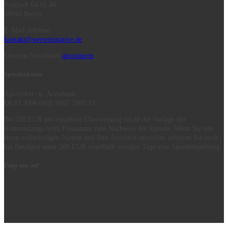
Postfach 64 02 40
10048 Berlin
E-Mail-Adresse:
kontakt@werteinitiative.de
Unseren Newsletter
abonnieren
Spendenkonto
Apotheker- u. Ärztebank
DE63 3006 0601 0007 2485 13
Bis 200 EUR pro einzelner Überweisung reicht die Vorlage des
Kontoauszugs beim Finanzamt zum Nachweis der Spende. Wenn Sie uns
Ihren vollständigen Namen und Ihre Anschrift mitteilen, erhalten Sie auch
bei Beträgen unter 200 EUR innerhalb weniger Tage eine Spendenquittung.
Folge uns auf