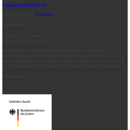
kontakt@werteinitiative.de
Unseren Newsletter
abonnieren
Spendenkonto
Apotheker- u. Ärztebank
DE63 3006 0601 0007 2485 13
Bis 200 EUR pro einzelner Überweisung reicht die Vorlage des
Kontoauszugs beim Finanzamt zum Nachweis der Spende. Wenn Sie uns
Ihren vollständigen Namen und Ihre Anschrift mitteilen, erhalten Sie auch
bei Beträgen unter 200 EUR innerhalb weniger Tage eine Spendenquittung.
Folge uns auf