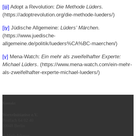
[iii]
Adopt a Revolution:
Die Methode Lüders.
(https://adoptrevolution.org/die-methode-lueders/)
[iv]
Jüdische Allgemeine:
Lüders’ Märchen
.
(https://www.juedische-
allgemeine.de/politik/lueders%CA%BC-maerchen/)
[v]
Mena-Watch:
Ein mehr als zweifelhafter Experte:
Michael Lüders
. (https://www.mena-watch.com/ein-mehr-
als-zweifelhafter-experte-michael-lueders/)
Kontakt
WerteInitiative e.V.
Postfach 64 02 40
10048 Berlin
E-Mail-Adresse: