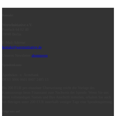
Kontakt
WerteInitiative e.V.
Postfach 64 02 40
10048 Berlin
E-Mail-Adresse:
kontakt@werteinitiative.de
Unseren Newsletter
abonnieren
Spendenkonto
Apotheker- u. Ärztebank
DE63 3006 0601 0007 2485 13
Bis 200 EUR pro einzelner Überweisung reicht die Vorlage des
Kontoauszugs beim Finanzamt zum Nachweis der Spende. Wenn Sie uns
Ihren vollständigen Namen und Ihre Anschrift mitteilen, erhalten Sie auch
bei Beträgen unter 200 EUR innerhalb weniger Tage eine Spendenquittung.
Folge uns auf