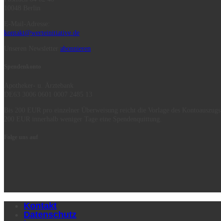
10048 Berlin
E-Mail-Adresse:
kontakt@werteinitiative.de
Unseren Newsletter
abonnieren
Spendenkonto
Apotheker- u. Ärztebank
DE63 3006 0601 0007 2485 13
Bis 200 EUR pro einzelner Überweisung reicht die Vorlage des Kontoauszugs
200 EUR innerhalb weniger Tage eine Spendenquittung.
Folge uns auf
Kontakt
Datenschutz