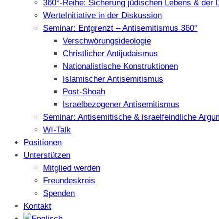
360°-Reihe: Sicherung jüdischen Lebens & der 
WerteInitiative in der Diskussion
Seminar: Entgrenzt – Antisemitismus 360°
Verschwörungsideologie
Christlicher Antijudaismus
Nationalistische Konstruktionen
Islamischer Antisemitismus
Post-Shoah
Israelbezogener Antisemitismus
Seminar: Antisemitische & israelfeindliche Arg
WI-Talk
Positionen
Unterstützen
Mitglied werden
Freundeskreis
Spenden
Kontakt