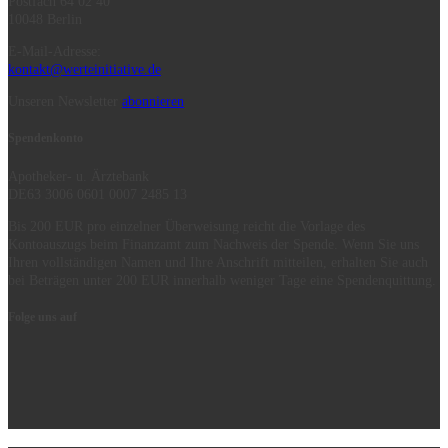
Postfach 64 02 40
10048 Berlin
E-Mail-Adresse:
kontakt@werteinitiative.de
Unseren Newsletter
abonnieren
Spendenkonto
Apotheker- u. Ärztebank
DE63 3006 0601 0007 2485 13
Bis 200 EUR pro einzelner Überweisung reicht die Vorlage des
Kontoauszugs beim Finanzamt zum Nachweis der Spende. Wenn Sie uns
Ihren vollständigen Namen und Ihre Anschrift mitteilen, erhalten Sie auch
bei Beträgen unter 200 EUR innerhalb weniger Tage eine Spendenquittung.
Folge uns auf