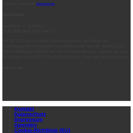
Unseren Newsletter
abonnieren
Spendenkonto
Apotheker- u. Ärztebank
DE63 3006 0601 0007 2485 13
Bis 200 EUR pro einzelner Überweisung reicht die Vorlage des
Kontoauszugs beim Finanzamt zum Nachweis der Spende. Wenn Sie uns
Ihren vollständigen Namen und Ihre Anschrift mitteilen, erhalten Sie auch
bei Beträgen unter 200 EUR innerhalb weniger Tage eine Spendenquittung.
Folge uns auf
Kontakt
Datenschutz
Impressum
Spenden
Cookie-Richtlinie (EU)