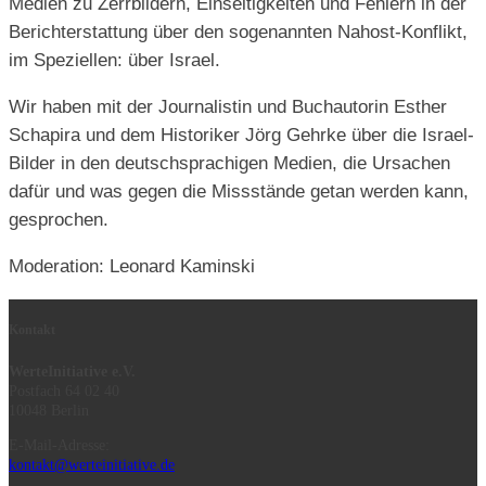
Medien zu Zerrbildern, Einseitigkeiten und Fehlern in der
Berichterstattung über den sogenannten Nahost-Konflikt,
im Speziellen: über Israel.
Wir haben mit der Journalistin und Buchautorin Esther
Schapira und dem Historiker Jörg Gehrke über die Israel-
Bilder in den deutschsprachigen Medien, die Ursachen
dafür und was gegen die Missstände getan werden kann,
gesprochen.
Moderation: Leonard Kaminski
Kontakt
WerteInitiative e.V.
Postfach 64 02 40
10048 Berlin
E-Mail-Adresse:
kontakt@werteinitiative.de