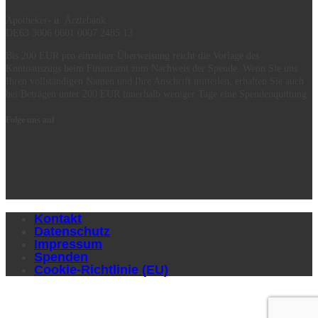
Apotheker- u. Ärztebank
DE63 3006 0601 0007 2485 13
Bis 200 EUR pro einzelner Überweisung reicht die Vorlage des
Kontoauszugs beim Finanzamt zum Nachweis der Spende. Wenn Sie uns
Ihren vollständigen Namen und Ihre Anschrift mitteilen, erhalten Sie auch
bei Beträgen unter 200 EUR innerhalb weniger Tage eine Spendenquittung.
Folge uns auf
Kontakt
Datenschutz
Impressum
Spenden
Cookie-Richtlinie (EU)