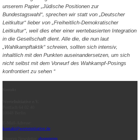
unserem Papier „Jüdische Positionen zur
Bundestagswahl“, sprechen wir statt von „Deutscher
Leitkultur“ lieber von „Freiheitlich-Demokratischer
Leitkultur“, weil dies eher einer wertebasierten Integration
in die Gesellschaft dient. Alle die, die nun laut
„Wahlkampftaktik“ schreien, sollten sich intensiv,
inhaltlich mit den Punkten auseinandersetzen, um sich
nicht selbst mit dem Vorwurf des Wahkampf-Posings
konfrontiert zu sehen “
Kontakt
WerteInitiative e.V.
Postfach 64 02 40
10048 Berlin
E-Mail-Adresse:
kontakt@werteinitiative.de
Unseren Newsletter
abonnieren