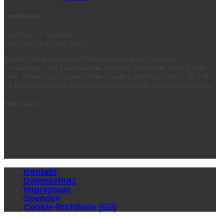
Spendenkonto
Apotheker- u. Ärztebank
DE63 3006 0601 0007 2485 13
Bis 200 EUR pro einzelner Überweisung reicht die Vorlage des
Kontoauszugs beim Finanzamt zum Nachweis der Spende. Wenn Sie uns
Ihren vollständigen Namen und Ihre Anschrift mitteilen, erhalten Sie auch
bei Beträgen unter 200 EUR innerhalb weniger Tage eine Spendenquittung.
Folge uns auf
Kontakt
Datenschutz
Impressum
Spenden
Cookie-Richtlinie (EU)