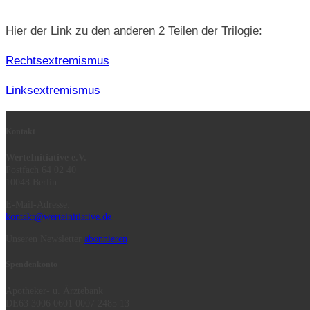
Hier der Link zu den anderen 2 Teilen der Trilogie:
Rechtsextremismus
Linksextremismus
Kontakt
WerteInitiative e.V.
Postfach 64 02 40
10048 Berlin
E-Mail-Adresse:
kontakt@werteinitiative.de
Unseren Newsletter
abonnieren
Spendenkonto
Apotheker- u. Ärztebank
DE63 3006 0601 0007 2485 13