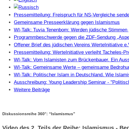
Pressemitteilung: Freispruch für NS-Vergleiche sendet
Gemeinsame Presseerklärung gegen Islamismus
WI-Talk: Tuvia Tenenbom: Werden jüdische Stimmen 
Programmbeschwerde gegen die ZDF-Sendung „Aspe
Offener Brief des jüdischen Vereins WerteInitiative 
Pressemitteilung: WerteInitiative verleiht Tacheles-
WI-Talk: Vom Islamisten zum Brückenbauer. Ein Auss
WI-Talk: Gemeinsame Werte – gemeinsame Bedrohung
WI-Talk: Politischer Islam in Deutschland. Wie Isla
Ausschreibung: Young Leadership Seminar - "Politisc
Weitere Beiträge
Diskussionsreihe 360°: “Islamismus”
Video des 2. Teils der Reihe: Islamismus - Be