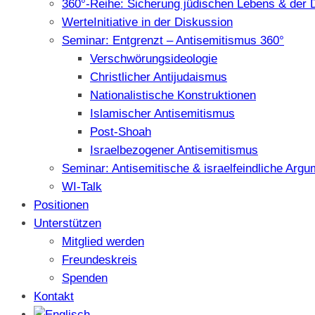
360°-Reihe: Sicherung jüdischen Lebens & der 
WerteInitiative in der Diskussion
Seminar: Entgrenzt – Antisemitismus 360°
Verschwörungsideologie
Christlicher Antijudaismus
Nationalistische Konstruktionen
Islamischer Antisemitismus
Post-Shoah
Israelbezogener Antisemitismus
Seminar: Antisemitische & israelfeindliche Arg
WI-Talk
Positionen
Unterstützen
Mitglied werden
Freundeskreis
Spenden
Kontakt