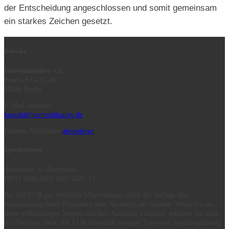
der Entscheidung angeschlossen und somit gemeinsam
ein starkes Zeichen gesetzt.
Kontakt
WerteInitiative e.V.
Postfach 64 02 40
10048 Berlin
E-Mail-Adresse:
kontakt@werteinitiative.de
Unseren Newsletter
abonnieren
Spendenkonto
Apotheker- u. Ärztebank
DE63 3006 0601 0007 2485 13
Bis 200 EUR pro einzelner Überweisung reicht die Vorlage des
Kontoauszugs beim Finanzamt zum Nachweis der Spende. Wenn Sie uns
Ihren vollständigen Namen und Ihre Anschrift mitteilen, erhalten Sie auch
bei Beträgen unter 200 EUR innerhalb weniger Tage eine Spendenquittung.