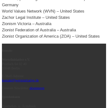
Germany
World Values Network (WVN) – United States
Zachor Legal Institute – United States
Zionism Victoria – Australia
Zionist Federation of Australia – Australia
Zionist Organization of America (ZOA) – United States
Kontakt
WerteInitiative e.V.
Postfach 64 02 40
10048 Berlin
E-Mail-Adresse:
kontakt@werteinitiative.de
Unseren Newsletter
abonnieren
Spendenkonto
Apotheker- u. Ärztebank