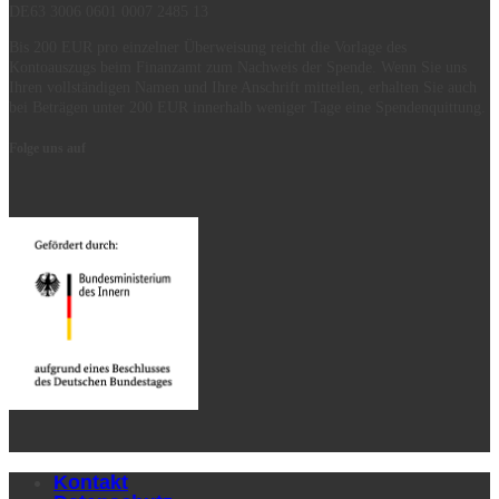
DE63 3006 0601 0007 2485 13
Bis 200 EUR pro einzelner Überweisung reicht die Vorlage des
Kontoauszugs beim Finanzamt zum Nachweis der Spende. Wenn Sie uns
Ihren vollständigen Namen und Ihre Anschrift mitteilen, erhalten Sie auch
bei Beträgen unter 200 EUR innerhalb weniger Tage eine Spendenquittung.
Folge uns auf
Kontakt