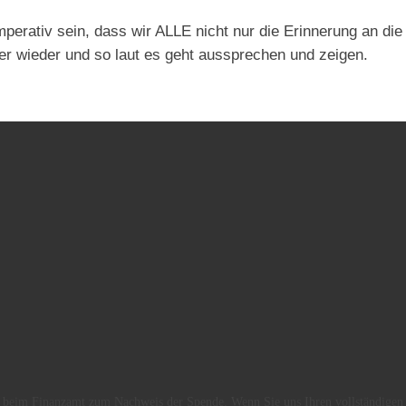
rativ sein, dass wir ALLE nicht nur die Erinnerung an die
mer wieder und so laut es geht aussprechen und zeigen.
 beim Finanzamt zum Nachweis der Spende. Wenn Sie uns Ihren vollständigen Na