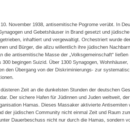
 10. November 1938, antisemitische Pogrome verübt. In Deu
Synagogen und Gebetshäuser in Brand gesetzt und jüdische
etrieben, inhaftiert und vergewaltigt. Orchestriert wurde d
en und Bürger, die allzu willentlich ihre jüdischen Nachbar
die antisemitische Masse der „Volksgemeinschaft“ ließen si
 300 begingen Suizid. Über 1300 Synagogen, Wohnhäuser, G
den Übergang von der Diskriminierungs- zur systematischen
ionen.
d düsteren Zeit an die dunkelsten Stunden der deutschen Ge
dar. Der sichere Hafen für Jüdinnen und Juden weltweit, de
ganisation Hamas. Dieses Massaker aktivierte Antisemiten w
nd der jüdischen Community nicht einmal Zeit und Raum zu
r unter Dauerbeschuss nicht nur durch die Hamas, sondern 