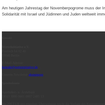
Am heutigen Jahrestag der Novemberpogrome muss der Impe
Solidarität mit Israel und Jüdinnen und Juden weltweit im
Kontakt
WerteInitiative e.V.
Postfach 64 02 40
10048 Berlin
E-Mail-Adresse:
kontakt@werteinitiative.de
Unseren Newsletter
abonnieren
Spendenkonto
Apotheker- u. Ärztebank
DE63 3006 0601 0007 2485 13
Bis 200 EUR pro einzelner Überweisung reicht die Vorlage des Kontoauszugs