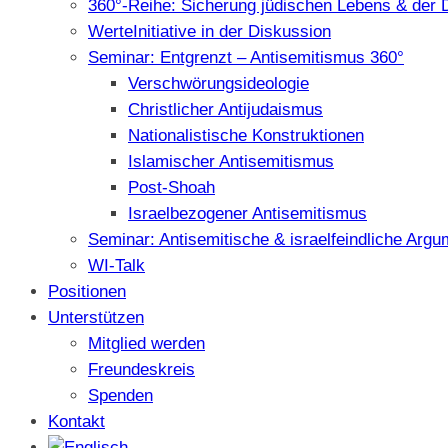
360°-Reihe: Sicherung jüdischen Lebens & der 
WerteInitiative in der Diskussion
Seminar: Entgrenzt – Antisemitismus 360°
Verschwörungsideologie
Christlicher Antijudaismus
Nationalistische Konstruktionen
Islamischer Antisemitismus
Post-Shoah
Israelbezogener Antisemitismus
Seminar: Antisemitische & israelfeindliche Arg
WI-Talk
Positionen
Unterstützen
Mitglied werden
Freundeskreis
Spenden
Kontakt