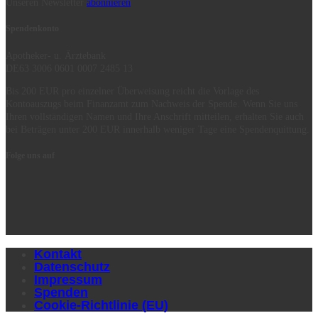
Unseren Newsletter
abonnieren
Spendenkonto
Apotheker- u. Ärztebank
DE63 3006 0601 0007 2485 13
Bis 200 EUR pro einzelner Überweisung reicht die Vorlage des
Kontoauszugs beim Finanzamt zum Nachweis der Spende. Wenn Sie uns
Ihren vollständigen Namen und Ihre Anschrift mitteilen, erhalten Sie auch
bei Beträgen unter 200 EUR innerhalb weniger Tage eine Spendenquittung.
Folge uns auf
Kontakt
Datenschutz
Impressum
Spenden
Cookie-Richtlinie (EU)