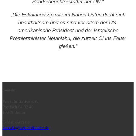
Sonderberichterstatter der UN.“
„Die Eskalationsspirale im Nahen Osten dreht sich
unaufhaltsam und es sind vor allem der US-
amerikanische Präsident und der israelische
Premierminister Netanjahu, die zurzeit Öl ins Feuer
gießen.“
Kontakt
WerteInitiative e.V.
Postfach 64 02 40
10048 Berlin
E-Mail-Adresse:
kontakt@werteinitiative.de