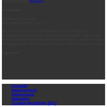
Unseren Newsletter
abonnieren
Spendenkonto
Apotheker- u. Ärztebank
DE63 3006 0601 0007 2485 13
Bis 200 EUR pro einzelner Überweisung reicht die Vorlage des
Kontoauszugs beim Finanzamt zum Nachweis der Spende. Wenn Sie uns
Ihren vollständigen Namen und Ihre Anschrift mitteilen, erhalten Sie auch
bei Beträgen unter 200 EUR innerhalb weniger Tage eine Spendenquittung.
Folge uns auf
Kontakt
Datenschutz
Impressum
Spenden
Cookie-Richtlinie (EU)