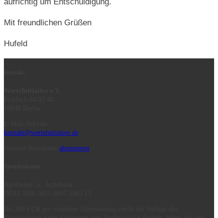
aufrichtig um Entschuldigung.
Mit freundlichen Grüßen
Hufeld
Kontakt
WerteInitiative e.V.
Postfach 64 02 40
10048 Berlin
E-Mail-Adresse:
kontakt@werteinitiative.de
Unseren Newsletter
abonnieren
Spendenkonto
Apotheker- u. Ärztebank
DE63 3006 0601 0007 2485 13
Bis 200 EUR pro einzelner Überweisung reicht die Vorlage des
Kontoauszugs beim Finanzamt zum Nachweis der Spende. Wenn Sie uns