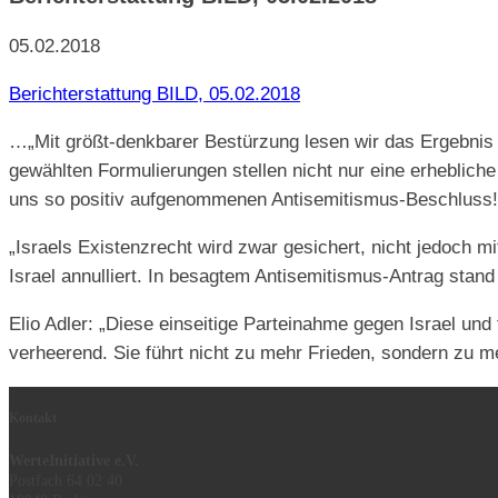
05.02.2018
Berichterstattung BILD, 05.02.2018
…„Mit größt-denkbarer Bestürzung lesen wir das Ergebnis d
gewählten Formulierungen stellen nicht nur eine erheblic
uns so positiv aufgenommenen Antisemitismus-Beschluss
„Israels Existenzrecht wird zwar gesichert, nicht jedoch m
Israel annulliert. In besagtem Antisemitismus-Antrag stan
Elio Adler: „Diese einseitige Parteinahme gegen Israel und
verheerend. Sie führt nicht zu mehr Frieden, sondern zu meh
Kontakt
WerteInitiative e.V.
Postfach 64 02 40