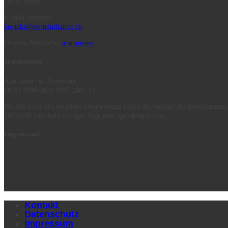
10048 Berlin
E-Mail-Adresse:
kontakt@werteinitiative.de
Unseren Newsletter
abonnieren
Spendenkonto
Apotheker- u. Ärztebank
DE63 3006 0601 0007 2485 13
Bis 200 EUR pro einzelner Überweisung reicht die Vorlage des Kontoauszugs
200 EUR innerhalb weniger Tage eine Spendenquittung.
Folge uns auf
Kontakt
Datenschutz
Impressum