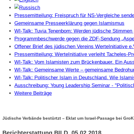
Pressemitteilung: Freispruch für NS-Vergleiche sendet
Gemeinsame Presseerklärung gegen Islamismus
WI-Talk: Tuvia Tenenbom: Werden jüdische Stimmen 
Programmbeschwerde gegen die ZDF-Sendung „Aspe
Offener Brief des jüdischen Vereins WerteInitiative 
Pressemitteilung: WerteInitiative verleiht Tacheles-
WI-Talk: Vom Islamisten zum Brückenbauer. Ein Auss
WI-Talk: Gemeinsame Werte – gemeinsame Bedrohung
WI-Talk: Politischer Islam in Deutschland. Wie Isla
Ausschreibung: Young Leadership Seminar - "Politisc
Weitere Beiträge
Jüdische Verbände bestürtzt – Eklat um Israel-Passage bei Gr
Berichterstattung BILD, 05.02.2018