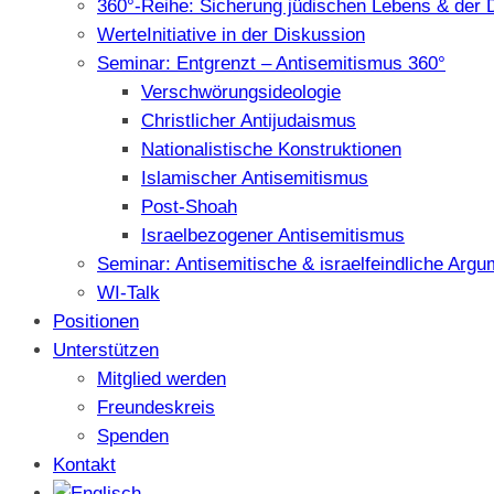
360°-Reihe: Sicherung jüdischen Lebens & der 
WerteInitiative in der Diskussion
Seminar: Entgrenzt – Antisemitismus 360°
Verschwörungsideologie
Christlicher Antijudaismus
Nationalistische Konstruktionen
Islamischer Antisemitismus
Post-Shoah
Israelbezogener Antisemitismus
Seminar: Antisemitische & israelfeindliche Arg
WI-Talk
Positionen
Unterstützen
Mitglied werden
Freundeskreis
Spenden
Kontakt