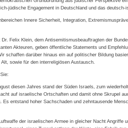
-demokratischen Grundordnung aus jüdischer Perspektive ein.
lich-jüdische Engagement in Deutschland und das deutsch-isr
nbereichen Innere Sicherheit, Integration, Extremismusprä
 Dr. Felix Klein, dem Antisemitismusbeauftragten der Bunde
vanten Akteuren, geben öffentliche Statements und Empfehlun
ir schaffen darüber hinaus ein auf politischer Bildung basi
lt, sowie für den interreligiösen Austausch.
Sie:
gust diesen Jahres stand der Süden Israels, zum wiederho
cht auf israelische Ortschaften und damit ohne Skrupel au
ug. Es entstand hoher Sachschaden und zehntausende Mensc
ftwaffe der israelischen Armee in gleicher Nacht Angriffe u