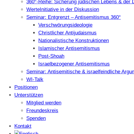
360°-Reihe: Sicherung jüdischen Lebens & der 
WerteInitiative in der Diskussion
Seminar: Entgrenzt – Antisemitismus 360°
Verschwörungsideologie
Christlicher Antijudaismus
Nationalistische Konstruktionen
Islamischer Antisemitismus
Post-Shoah
Israelbezogener Antisemitismus
Seminar: Antisemitische & israelfeindliche Arg
WI-Talk
Positionen
Unterstützen
Mitglied werden
Freundeskreis
Spenden
Kontakt