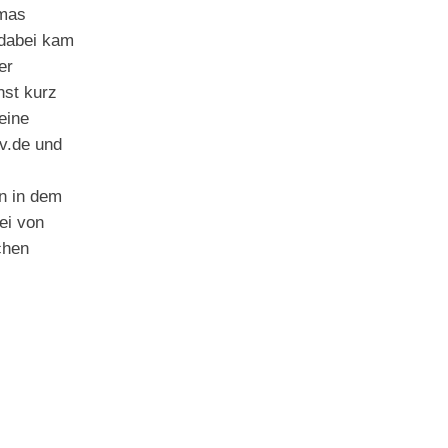
amas
 dabei kam
er
nst kurz
eine
v.de und
n in dem
rei von
chen