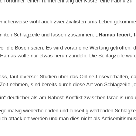
errortunnel, einen Tunnel entlang der Küste, eine Fabrik zur
rlicherweise wohl auch zwei Zivilisten ums Leben gekomme
annten Schlagzeile und fassen zusammen
: „Hamas feuert, I
er die Bösen seien. Es wird vorab eine Wertung getroffen, di
 Hamas wolle nur etwas herumzündeln. Die Schlagzeile wurd
s, laut diverser Studien über das Online-Leseverhalten, ca.
xt Zeit nehmen, sind bereits durch diese Art von Schlagzeile
n“ deutlicher als am Nahost-Konflikt zwischen Israelis und
egelmäßig wiederholenden und einseitig wertenden Schlagzei
lich attackiert werden und man dies nicht als Antisemitis