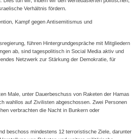
 Dies tun wir, indem wir den wertebasierten politischen,
aelische Verhältnis fördern.
vention, Kampf gegen Antisemitismus und
sregierung, führen Hintergrundgespräche mit Mitgliedern
gen ab, sind tagespolitisch in Social Media aktiv und
erendes Netzwerk zur Stärkung der Demokratie, für
lten Male, unter Dauerbeschuss von Raketen der Hamas
ch wahllos auf Zivilisten abgeschossen. Zwei Personen
hen verbrachten die Nacht in Bunkern oder
nd beschoss mindestens 12 terroristische Ziele, darunter