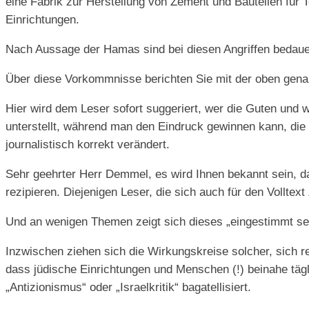
eine Fabrik zur Herstellung von Zement und Bauteilen für T
Einrichtungen.
Nach Aussage der Hamas sind bei diesen Angriffen bedaue
Über diese Vorkommnisse berichten Sie mit der oben gen
Hier wird dem Leser sofort suggeriert, wer die Guten und w
unterstellt, während man den Eindruck gewinnen kann, die
journalistisch korrekt verändert.
Sehr geehrter Herr Demmel, es wird Ihnen bekannt sein, das
rezipieren. Diejenigen Leser, die sich auch für den Vollte
Und an wenigen Themen zeigt sich dieses „eingestimmt sei
Inzwischen ziehen sich die Wirkungskreise solcher, sich r
dass jüdische Einrichtungen und Menschen (!) beinahe täg
„Antizionismus“ oder „Israelkritik“ bagatellisiert.