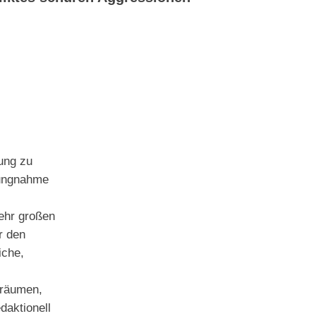
ung zu
lungnahme
sehr großen
r den
iche,
inräumen,
daktionell