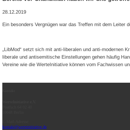
28.12.2019
Ein besonders Vergnügen war das Treffen mit dem Leiter de
„LibMod“ setzt sich mit anti-liberalen und anti-modernen K
liberale und antisemitische Einstellungen gehen häufig 
Vereine wie die WerteInitiative können vom Fachwissen un
Kontakt
WerteInitiative e.V.
Postfach 64 02 40
10048 Berlin
E-Mail-Adresse:
kontakt@werteinitiative.de