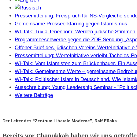
Pressemitteilung: Freispruch für NS-Vergleiche sendet
Gemeinsame Presseerklärung gegen Islamismus
WI-Talk: Tuvia Tenenbom: Werden jüdische Stimmen 
Programmbeschwerde gegen die ZDF-Sendung „Aspe
Offener Brief des jüdischen Vereins WerteInitiative 
Pressemitteilung: WerteInitiative verleiht Tacheles-
WI-Talk: Vom Islamisten zum Brückenbauer. Ein Auss
WI-Talk: Gemeinsame Werte – gemeinsame Bedrohung
WI-Talk: Politischer Islam in Deutschland. Wie Isla
Ausschreibung: Young Leadership Seminar - "Politisc
Weitere Beiträge
Der Leiter des “Zentrum Liberale Moderne”, Ralf Fücks
Bereits vor Chanukkah haben wir uns getroffe