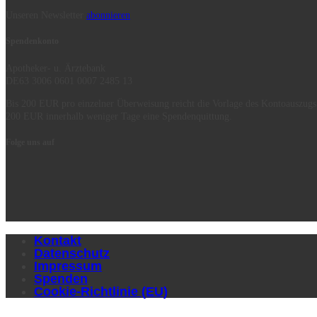
Unseren Newsletter
abonnieren
Spendenkonto
Apotheker- u. Ärztebank
DE63 3006 0601 0007 2485 13
Bis 200 EUR pro einzelner Überweisung reicht die Vorlage des Kontoauszugs
200 EUR innerhalb weniger Tage eine Spendenquittung.
Folge uns auf
Kontakt
Datenschutz
Impressum
Spenden
Cookie-Richtlinie (EU)