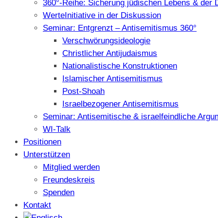
360°-Reihe: Sicherung jüdischen Lebens & der 
WerteInitiative in der Diskussion
Seminar: Entgrenzt – Antisemitismus 360°
Verschwörungsideologie
Christlicher Antijudaismus
Nationalistische Konstruktionen
Islamischer Antisemitismus
Post-Shoah
Israelbezogener Antisemitismus
Seminar: Antisemitische & israelfeindliche Arg
WI-Talk
Positionen
Unterstützen
Mitglied werden
Freundeskreis
Spenden
Kontakt