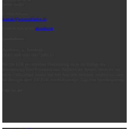
10048 Berlin
E-Mail-Adresse:
kontakt@werteinitiative.de
Unseren Newsletter
abonnieren
Spendenkonto
Apotheker- u. Ärztebank
DE63 3006 0601 0007 2485 13
Bis 200 EUR pro einzelner Überweisung reicht die Vorlage des
Kontoauszugs beim Finanzamt zum Nachweis der Spende. Wenn Sie uns
Ihren vollständigen Namen und Ihre Anschrift mitteilen, erhalten Sie auch
bei Beträgen unter 200 EUR innerhalb weniger Tage eine Spendenquittung.
Folge uns auf