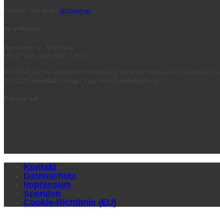
Unseren Newsletter
abonnieren
Spendenkonto
Apotheker- u. Ärztebank
DE63 3006 0601 0007 2485 13
Bis 200 EUR pro einzelner Überweisung reicht die Vorlage des Kontoauszugs
200 EUR innerhalb weniger Tage eine Spendenquittung.
Folge uns auf
Kontakt
Datenschutz
Impressum
Spenden
Cookie-Richtlinie (EU)