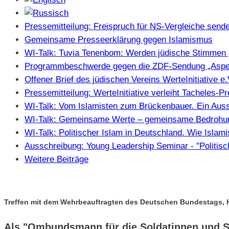
Pressemitteilung: Freispruch für NS-Vergleiche sendet
Gemeinsame Presseerklärung gegen Islamismus
WI-Talk: Tuvia Tenenbom: Werden jüdische Stimmen 
Programmbeschwerde gegen die ZDF-Sendung „Aspe
Offener Brief des jüdischen Vereins WerteInitiative 
Pressemitteilung: WerteInitiative verleiht Tacheles-
WI-Talk: Vom Islamisten zum Brückenbauer. Ein Auss
WI-Talk: Gemeinsame Werte – gemeinsame Bedrohung
WI-Talk: Politischer Islam in Deutschland. Wie Isla
Ausschreibung: Young Leadership Seminar - "Politisc
Weitere Beiträge
Treffen mit dem Wehrbeauftragten des Deutschen Bundestags, H
Als "Ombundsmann für die Soldatinnen und Sol