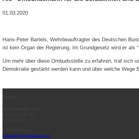
01.03.2020
Hans-Peter Bartels, Wehrbeauftragter des Deutschen Bunde
ist kein Organ der Regierung. Im Grundgesetz wird er als 
Um mehr über diese Ombudsstelle zu erfahren, traf sich u
Demokratie gestärkt werden kann und über welche Wege Bü
Kontakt
WerteInitiative e.V.
Postfach 64 02 40
10048 Berlin
E-Mail-Adresse:
kontakt@werteinitiative.de