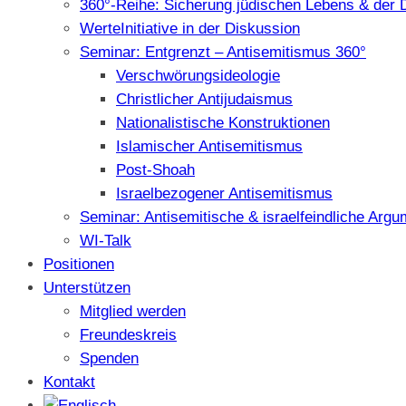
360°-Reihe: Sicherung jüdischen Lebens & der 
WerteInitiative in der Diskussion
Seminar: Entgrenzt – Antisemitismus 360°
Verschwörungsideologie
Christlicher Antijudaismus
Nationalistische Konstruktionen
Islamischer Antisemitismus
Post-Shoah
Israelbezogener Antisemitismus
Seminar: Antisemitische & israelfeindliche Arg
WI-Talk
Positionen
Unterstützen
Mitglied werden
Freundeskreis
Spenden
Kontakt