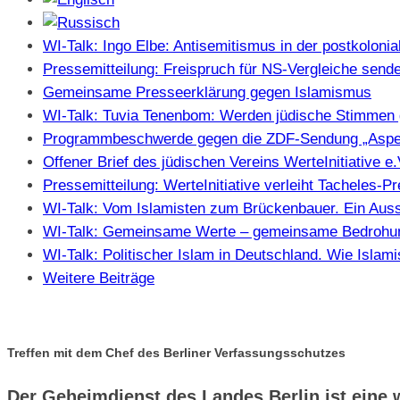
WI-Talk: Ingo Elbe: Antisemitismus in der postkolonia
Pressemitteilung: Freispruch für NS-Vergleiche sendet
Gemeinsame Presseerklärung gegen Islamismus
WI-Talk: Tuvia Tenenbom: Werden jüdische Stimmen 
Programmbeschwerde gegen die ZDF-Sendung „Aspe
Offener Brief des jüdischen Vereins WerteInitiative 
Pressemitteilung: WerteInitiative verleiht Tacheles-
WI-Talk: Vom Islamisten zum Brückenbauer. Ein Auss
WI-Talk: Gemeinsame Werte – gemeinsame Bedrohung
WI-Talk: Politischer Islam in Deutschland. Wie Isla
Weitere Beiträge
Treffen mit dem Chef des Berliner Verfassungsschutzes
Der Geheimdienst des Landes Berlin ist eine w