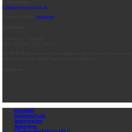
E-Mail-Adresse:
kontakt@werteinitiative.de
Unseren Newsletter
abonnieren
Spendenkonto
Apotheker- u. Ärztebank
DE63 3006 0601 0007 2485 13
Bis 200 EUR pro einzelner Überweisung reicht die Vorlage des Kontoauszugs
200 EUR innerhalb weniger Tage eine Spendenquittung.
Folge uns auf
Kontakt
Datenschutz
Impressum
Spenden
Cookie-Richtlinie (EU)