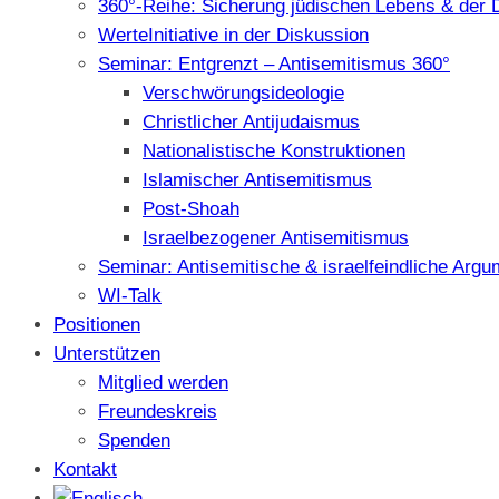
360°-Reihe: Sicherung jüdischen Lebens & der 
WerteInitiative in der Diskussion
Seminar: Entgrenzt – Antisemitismus 360°
Verschwörungsideologie
Christlicher Antijudaismus
Nationalistische Konstruktionen
Islamischer Antisemitismus
Post-Shoah
Israelbezogener Antisemitismus
Seminar: Antisemitische & israelfeindliche Arg
WI-Talk
Positionen
Unterstützen
Mitglied werden
Freundeskreis
Spenden
Kontakt