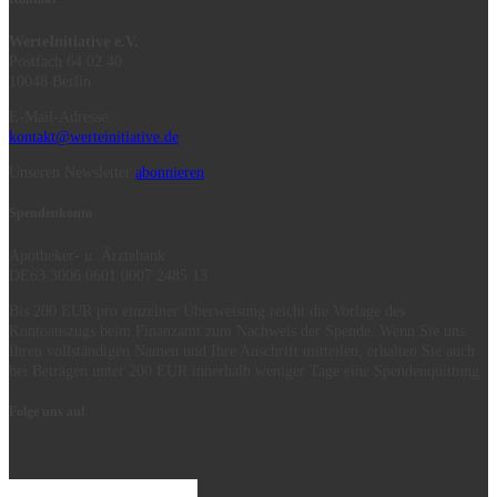
WerteInitiative e.V.
Postfach 64 02 40
10048 Berlin
E-Mail-Adresse:
kontakt@werteinitiative.de
Unseren Newsletter
abonnieren
Spendenkonto
Apotheker- u. Ärztebank
DE63 3006 0601 0007 2485 13
Bis 200 EUR pro einzelner Überweisung reicht die Vorlage des
Kontoauszugs beim Finanzamt zum Nachweis der Spende. Wenn Sie uns
Ihren vollständigen Namen und Ihre Anschrift mitteilen, erhalten Sie auch
bei Beträgen unter 200 EUR innerhalb weniger Tage eine Spendenquittung.
Folge uns auf