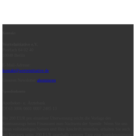
Kontakt
WerteInitiative e.V.
Postfach 64 02 40
10048 Berlin
E-Mail-Adresse:
kontakt@werteinitiative.de
Unseren Newsletter
abonnieren
Spendenkonto
Apotheker- u. Ärztebank
DE63 3006 0601 0007 2485 13
Bis 200 EUR pro einzelner Überweisung reicht die Vorlage des
Kontoauszugs beim Finanzamt zum Nachweis der Spende. Wenn Sie uns
Ihren vollständigen Namen und Ihre Anschrift mitteilen, erhalten Sie auch
bei Beträgen unter 200 EUR innerhalb weniger Tage eine Spendenquittung.