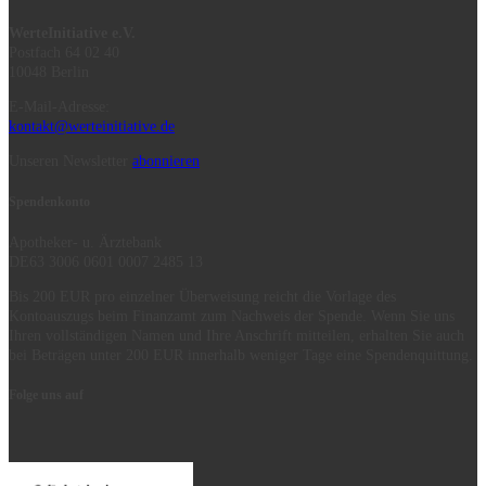
WerteInitiative e.V.
Postfach 64 02 40
10048 Berlin
E-Mail-Adresse:
kontakt@werteinitiative.de
Unseren Newsletter
abonnieren
Spendenkonto
Apotheker- u. Ärztebank
DE63 3006 0601 0007 2485 13
Bis 200 EUR pro einzelner Überweisung reicht die Vorlage des
Kontoauszugs beim Finanzamt zum Nachweis der Spende. Wenn Sie uns
Ihren vollständigen Namen und Ihre Anschrift mitteilen, erhalten Sie auch
bei Beträgen unter 200 EUR innerhalb weniger Tage eine Spendenquittung.
Folge uns auf