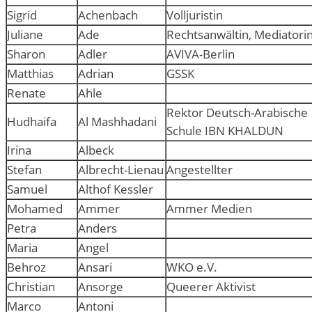
Sigrid
Achenbach
Volljuristin
Juliane
Ade
Rechtsanwältin, Mediatori
Sharon
Adler
AVIVA-Berlin
Matthias
Adrian
GSSK
Renate
Ahle
Rektor Deutsch-Arabische
Hudhaifa
Al Mashhadani
Schule IBN KHALDUN
Irina
Albeck
Stefan
Albrecht-Lienau
Angestellter
Samuel
Althof Kessler
Mohamed
Ammer
Ammer Medien
Petra
Anders
Maria
Angel
Behroz
Ansari
WKO e.V.
Christian
Ansorge
Queerer Aktivist
Marco
Antoni