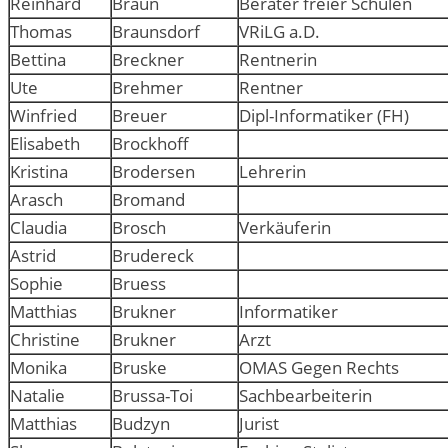
Reinhard
Braun
Berater freier Schulen
Thomas
Braunsdorf
VRiLG a.D.
Bettina
Breckner
Rentnerin
Ute
Brehmer
Rentner
Winfried
Breuer
Dipl-Informatiker (FH)
Elisabeth
Brockhoff
Kristina
Brodersen
Lehrerin
Arasch
Bromand
Claudia
Brosch
Verkäuferin
Astrid
Brudereck
Sophie
Bruess
Matthias
Brukner
Informatiker
Christine
Brukner
Arzt
Monika
Bruske
OMAS Gegen Rechts
Natalie
Brussa-Toi
Sachbearbeiterin
Matthias
Budzyn
Jurist