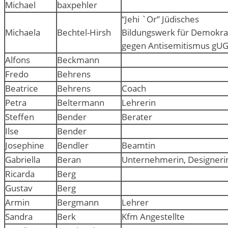
Michael
baxpehler
“Jehi `Or” Jüdisches
Michaela
Bechtel-Hirsh
Bildungswerk für Demokrat
gegen Antisemitismus gU
Alfons
Beckmann
Fredo
Behrens
Beatrice
Behrens
Coach
Petra
Beltermann
Lehrerin
Steffen
Bender
Berater
Ilse
Bender
Josephine
Bendler
Beamtin
Gabriella
Beran
Unternehmerin, Designeri
Ricarda
Berg
Gustav
Berg
Armin
Bergmann
Lehrer
Sandra
Berk
Kfm Angestellte