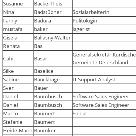
Susanne
Backe-Theis
Nina
Badstübner
Sozialarbeiterin
Fanny
Badura
Politologin
mustafa
baker
lagerist
Gisela
Baliasny-Walter
Renata
Bas
Generalsekretär Kurdische
Cahit
Basar
Gemeinde Deutschland
Silke
Baselice
Sabine
Bauckhage
IT Support Analyst
Sven
Bauer
Daniel
Baumbusch
Software Sales Engineer
Daniel
Baumbusch
Software Sales Engineer
Marco
Baumert
Soldat
Stefanie
Baumert
Heide-Marie
Bäumker