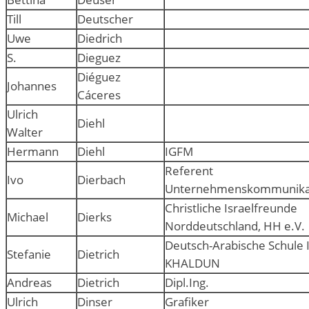
Till
Deutscher
Uwe
Diedrich
S.
Dieguez
Diéguez
Johannes
Cáceres
Ulrich
Diehl
Walter
Hermann
Diehl
IGFM
Referent
Ivo
Dierbach
Unternehmenskommunika
Christliche Israelfreunde
Michael
Dierks
Norddeutschland, HH e.V.
Deutsch-Arabische Schule 
Stefanie
Dietrich
KHALDUN
Andreas
Dietrich
Dipl.Ing.
Ulrich
Dinser
Grafiker