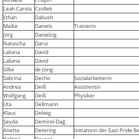
Leah Carola
Czollek
Ethan
Dabush
Maike
Daniels
Trainerin
Jörg
Danielzig
Natascha
Darui
Laliana
David
Laliana
David
Silke
de Jong
Sabrina
Decho
Sozialarbeiterin
Andrea
Deiß
Assistentin
Wolfgang
Deiß
Physiker
Uta
Dellmann
Klaus
Delwig
Şeyda
Demirel-Dağ
Anette
Detering
Initiatorin der East Pride Be
Bettina
Deuser