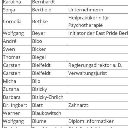
Karolina
Bernhardt
Sonja
Berthold
Unternehmerin
Heilpraktikerin für
Cornelia
Bethke
Psychotherapie
Wolfgang
Beyer
Initiator der East Pride Berl
André
Bibo
Swen
Bicker
Thomas
Biegel
Carsten
Bielfeldt
Regierungsdirektor a. D.
Carsten
Bielfeldt
Verwaltungsjurist
Micha
Bilo
Zuzana
Bisicky
Barbara
Bisicky-Ehrlich
Dr. Ingbert
Blatz
Zahnarzt
Werner
Blaukowitsch
Wolfgang
Blume
Diplom Informatiker