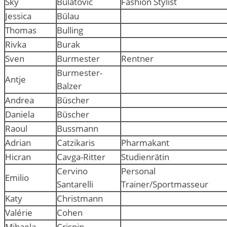
Sky
Bulatovic
Fashion Stylist
Jessica
Bülau
Thomas
Bulling
Rivka
Burak
Sven
Burmester
Rentner
Burmester-
Antje
Balzer
Andrea
Büscher
Daniela
Büscher
Raoul
Bussmann
Adrian
Catzikaris
Pharmakant
Hicran
Cavga-Ritter
Studienrätin
Cervino
Personal
Emilio
Santarelli
Trainer/Sportmasseur
Katy
Christmann
Valérie
Cohen
Mihaela
Crispin