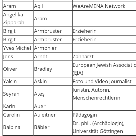
Aram
Aqil
WeAreMENA Network
Angelika
Aram
Zipporah
Birgit
Armbruster
Erzieherin
Birgit
Armbruster
Erzieherin
Yves Michel
Armonier
Jens
Arndt
Zahnarzt
European Jewish Associati
Oliver
Bradley
(EJA)
Yalcin
Askin
Foto und Video Journalist
Juristin, Autorin,
Seyran
Ateş
Menschenrechtlerin
Karin
Auer
Carolin
Auleitner
Pädagogin
Dr. phil. (Archäologin),
Balbina
Bäbler
Universität Göttingen