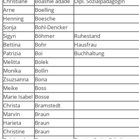
Christiane
Boashie adade
Dipl. Sozialpädagogin
Arne
Boelling
Henning
Boesche
Sonja
Bohl-Dencker
Sigyn
Böhmer
Ruhestand
Bettina
Bohr
Hausfrau
Patrizia
Boi
Buchhaltung
Melitta
Bolek
Monika
Bollin
Zsuzsanna
Bona
Meike
Boss
Marie Isabel
Bosse
Christa
Bramstedt
Marvin
Braun
Harieta
Braun
Christine
Braun