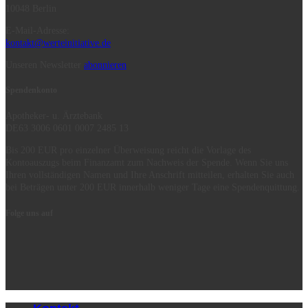
10048 Berlin
E-Mail-Adresse:
kontakt@werteinitiative.de
Unseren Newsletter
abonnieren
Spendenkonto
Apotheker- u. Ärztebank
DE63 3006 0601 0007 2485 13
Bis 200 EUR pro einzelner Überweisung reicht die Vorlage des
Kontoauszugs beim Finanzamt zum Nachweis der Spende. Wenn Sie uns
Ihren vollständigen Namen und Ihre Anschrift mitteilen, erhalten Sie auch
bei Beträgen unter 200 EUR innerhalb weniger Tage eine Spendenquittung.
Folge uns auf